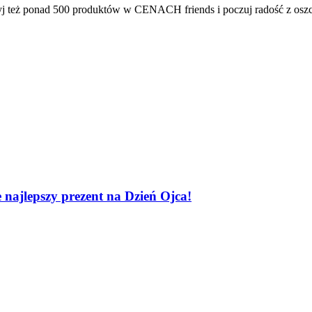
ryj też ponad 500 produktów w CENACH friends i poczuj radość z oszc
 najlepszy prezent na Dzień Ojca!