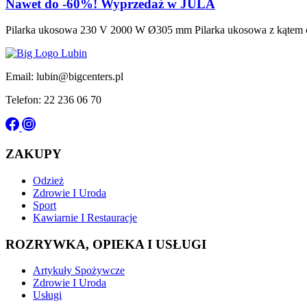
Nawet do -60%! Wyprzedaż w JULA
Pilarka ukosowa 230 V 2000 W Ø305 mm Pilarka ukosowa z kątem cię
Email: lubin@bigcenters.pl
Telefon: 22 236 06 70
ZAKUPY
Odzież
Zdrowie I Uroda
Sport
Kawiarnie I Restauracje
ROZRYWKA, OPIEKA I USŁUGI
Artykuły Spożywcze
Zdrowie I Uroda
Usługi