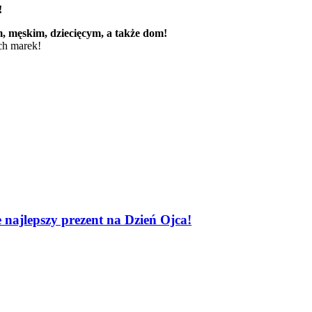
!
m, męskim, dziecięcym, a także dom!
ch marek!
 najlepszy prezent na Dzień Ojca!