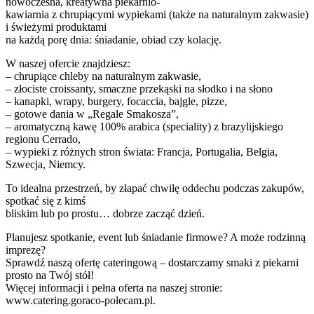
nowoczesna, kreatywna piekarnio-
kawiarnia z chrupiącymi wypiekami (także na naturalnym zakwasie)
i świeżymi produktami
na każdą porę dnia: śniadanie, obiad czy kolację.
W naszej ofercie znajdziesz:
– chrupiące chleby na naturalnym zakwasie,
– złociste croissanty, smaczne przekąski na słodko i na słono
– kanapki, wrapy, burgery, focaccia, bajgle, pizze,
– gotowe dania w „Regale Smakosza”,
– aromatyczną kawę 100% arabica (speciality) z brazylijskiego
regionu Cerrado,
– wypieki z różnych stron świata: Francja, Portugalia, Belgia,
Szwecja, Niemcy.
To idealna przestrzeń, by złapać chwilę oddechu podczas zakupów,
spotkać się z kimś
bliskim lub po prostu… dobrze zacząć dzień.
Planujesz spotkanie, event lub śniadanie firmowe? A może rodzinną
imprezę?
Sprawdź naszą ofertę cateringową – dostarczamy smaki z piekarni
prosto na Twój stół!
Więcej informacji i pełna oferta na naszej stronie:
www.catering.goraco-polecam.pl.