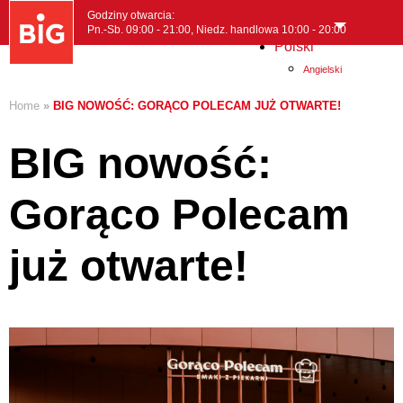
Godziny otwarcia:
Pn.-Sb. 09:00 - 21:00, Niedz. handlowa 10:00 - 20:00
Polski
MENI
Angielski
Home
»
BIG NOWOŚĆ: GORĄCO POLECAM JUŻ OTWARTE!
BIG nowość:
Gorąco Polecam
już otwarte!