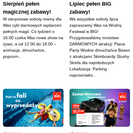
Sierpień pełen
Lipiec pełen BIG
magicznej zabawy!
zabawy!
W sierpniowe soboty mamy dla
We wszystkie soboty lipca
Was cykl darmowych wydarzeń
zapraszamy Was na Wodny
pełnych magii. Co tydzień o
Festiwal w BIG!
16:00 czeka Was nowe show na
Przygotowaliśmy mnóstwo
żywo, a od 12:00 do 18:00 –
DARMOWYCH atrakcji: Piana
animacje, dmuchańce,
Party Wodne dmuchańce Basen
popcorn...
z atrakcjami Skimboardy Slushy
Strefa dla najmłodszych
Lokalizacja: Parking
naprzeciwko...