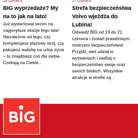
18 czerwca
17 czerwca
BIG wyprzedaże? My
Strefa bezpieczeństwa
na to jak na lato!
Volvo wjeżdża do
Już wystartował sezon na
Lubina!
najgorętsze okazje tego lata!
Odwiedź BIG od 19 do 21
Niezależnie od tego, czy
czerwca i zostań prawdziwym
kompletujesz plażowy strój, czy
mistrzem bezpieczeństwa!
pakujesz walizkę na urlop życia
Przyjdź, weź udział w
– tu znajdziesz coś dla siebie.
wyzwaniach i zadbaj o
Czekają na Ciebie...
bezpieczeństwo swoje oraz
swoich bliskich. Wszystkie
atrakcje w strefie są...