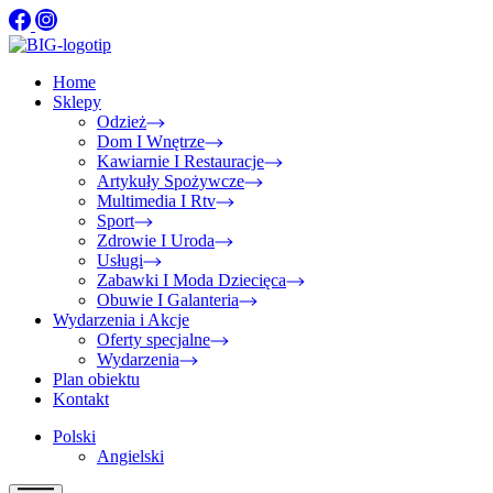
Home
Sklepy
Odzież
Dom I Wnętrze
Kawiarnie I Restauracje
Artykuły Spożywcze
Multimedia I Rtv
Sport
Zdrowie I Uroda
Usługi
Zabawki I Moda Dziecięca
Obuwie I Galanteria
Wydarzenia i Akcje
Oferty specjalne
Wydarzenia
Plan obiektu
Kontakt
Polski
Angielski