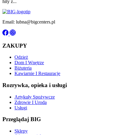
hity z...
Email: lubna@bigcenters.pl
ZAKUPY
Odzież
Dom I Wnętrze
Biżuteria
Kawiarnie I Restauracje
Rozrywka, opieka i usługi
Artykuły Spożywcze
Zdrowie I Uroda
Usługi
Przeglądaj BIG
Sklepy