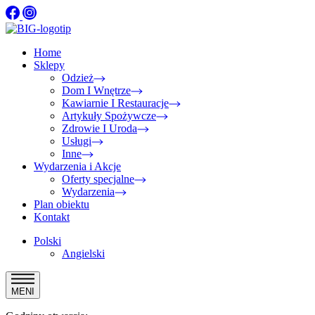
Home
Sklepy
Odzież
Dom I Wnętrze
Kawiarnie I Restauracje
Artykuły Spożywcze
Zdrowie I Uroda
Usługi
Inne
Wydarzenia i Akcje
Oferty specjalne
Wydarzenia
Plan obiektu
Kontakt
Polski
Angielski
MENI