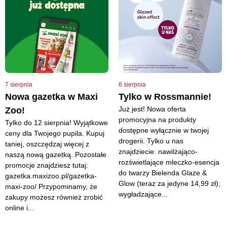
7 sierpnia
6 sierpnia
Nowa gazetka w Maxi
Tylko w Rossmannie!
Już jest! Nowa oferta
Zoo!
promocyjna na produkty
Tylko do 12 sierpnia! Wyjątkowe
dostępne wyłącznie w twojej
ceny dla Twojego pupila. Kupuj
drogerii. Tylko u nas
taniej, oszczędzaj więcej z
znajdziecie: nawilżająco-
naszą nową gazetką. Pozostałe
rozświetlające mleczko-esencja
promocje znajdziesz tutaj:
do twarzy Bielenda Glaze &
gazetka.maxizoo.pl/gazetka-
Glow (teraz za jedyne 14,99 zł);
maxi-zoo/ Przypominamy, że
wygładzające...
zakupy możesz również zrobić
online i...