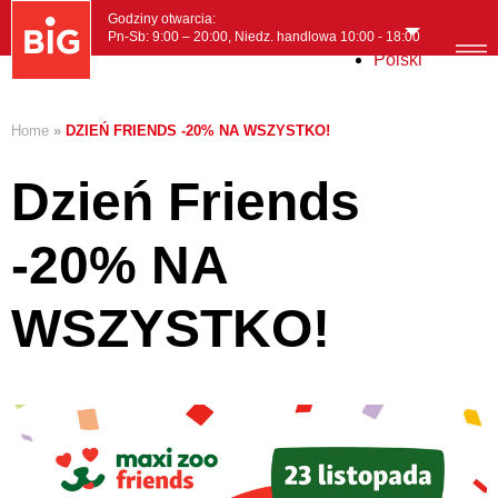
Godziny otwarcia:
Pn-Sb: 9:00 – 20:00, Niedz. handlowa 10:00 - 18:00
Polski
MENI
Home
»
DZIEŃ FRIENDS -20% NA WSZYSTKO!
Dzień Friends
-20% NA
WSZYSTKO!