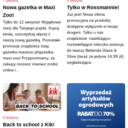
7 sierpnia
6 sierpnia
Nowa gazetka w Maxi
Tylko w Rossmannie!
Już jest! Nowa oferta
Zoo!
promocyjna na produkty
Tylko do 12 sierpnia! Wyjątkowe
dostępne wyłącznie w twojej
ceny dla Twojego pupila. Kupuj
drogerii. Tylko u nas
taniej, oszczędzaj więcej z
znajdziecie: nawilżająco-
naszą nową gazetką. Pozostałe
rozświetlające mleczko-esencja
promocje znajdziesz tutaj:
do twarzy Bielenda Glaze &
gazetka.maxizoo.pl/gazetka-
Glow (teraz za jedyne 14,99 zł);
maxi-zoo/ Przypominamy, że
wygładzające...
zakupy możesz również zrobić
online i...
5 sierpnia
Back to school z Kik!