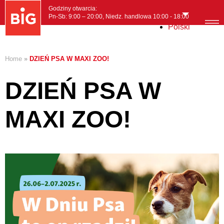
Godziny otwarcia:
Pn-Sb: 9:00 – 20:00, Niedz. handlowa 10:00 - 18:00
Polski
MENI
Home
»
DZIEŃ PSA W MAXI ZOO!
DZIEŃ PSA W
MAXI ZOO!