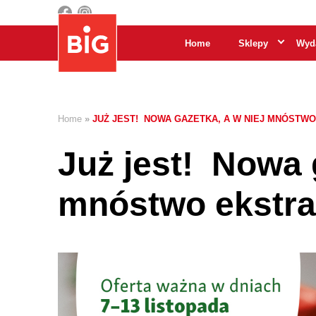
Home
Sklepy
Wyda
Home
»
JUŻ JEST! NOWA GAZETKA, A W NIEJ MNÓSTW
Już jest! Nowa 
mnóstwo ekstra