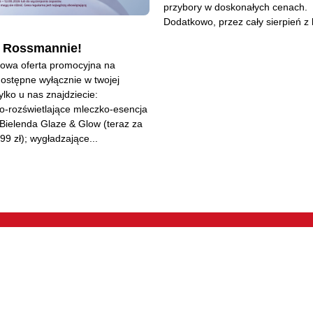
przybory w doskonałych cenach.
Dodatkowo, przez cały sierpień z k
w Rossmannie!
Nowa oferta promocyjna na
ostępne wyłącznie w twojej
Tylko u nas znajdziecie:
o-rozświetlające mleczko-esencja
Bielenda Glaze & Glow (teraz za
99 zł); wygładzające...
ROZRYWKA, OPIEKA I
PRZEGLĄDAJ B
USŁUGI
Sklepy
Artykuły Spożywcze
ętrze
Oferty specjaln