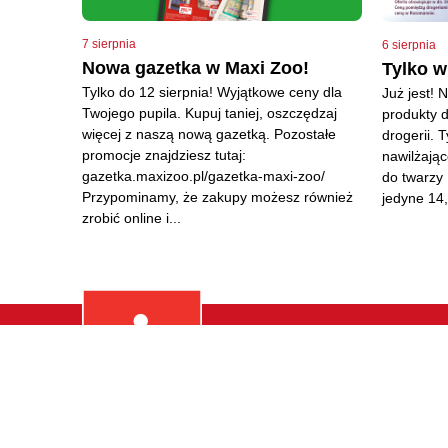
7 sierpnia
6 sierpnia
Nowa gazetka w Maxi Zoo!
Tylko 
Tylko do 12 sierpnia! Wyjątkowe ceny dla
Już jest! 
Twojego pupila. Kupuj taniej, oszczędzaj
produkty d
więcej z naszą nową gazetką. Pozostałe
drogerii. 
promocje znajdziesz tutaj:
nawilżając
gazetka.maxizoo.pl/gazetka-maxi-zoo/
do twarzy 
Przypominamy, że zakupy możesz również
jedyne 14,
zrobić online i...
ZAKUPY
Odzież
Dom I Wn
Email: lubna@bigcenters.pl