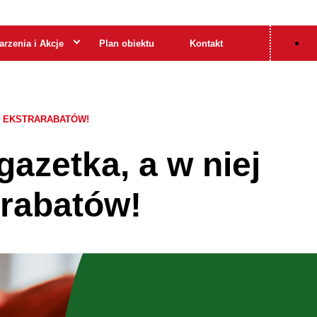
Po
rzenia i Akcje
Plan obiektu
Kontakt
O EKSTRARABATÓW!
gazetka, a w niej
rabatów!