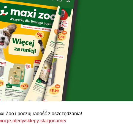
xi Zoo i poczuj radość z oszczędzania!
ocje-oferty/sklepy-stacjonarne/