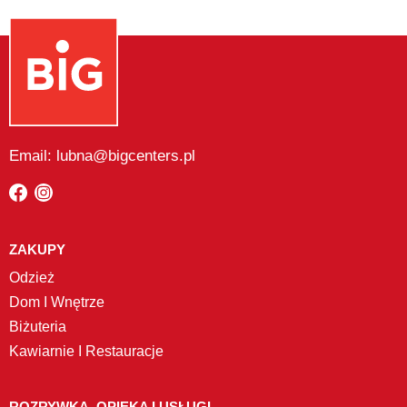
Email: lubna@bigcenters.pl
ZAKUPY
Odzież
Dom I Wnętrze
Biżuteria
Kawiarnie I Restauracje
ROZRYWKA, OPIEKA I USŁUGI