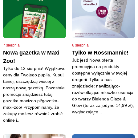
7 sierpnia
6 sierpnia
Nowa gazetka w Maxi
Tylko w Rossmannie!
Już jest! Nowa oferta
Zoo!
promocyjna na produkty
Tylko do 12 sierpnia! Wyjątkowe
dostępne wyłącznie w twojej
ceny dla Twojego pupila. Kupuj
drogerii. Tylko u nas
taniej, oszczędzaj więcej z
znajdziecie: nawilżająco-
naszą nową gazetką. Pozostałe
rozświetlające mleczko-esencja
promocje znajdziesz tutaj:
do twarzy Bielenda Glaze &
gazetka.maxizoo.pl/gazetka-
Glow (teraz za jedyne 14,99 zł);
maxi-zoo/ Przypominamy, że
wygładzające...
zakupy możesz również zrobić
online i...