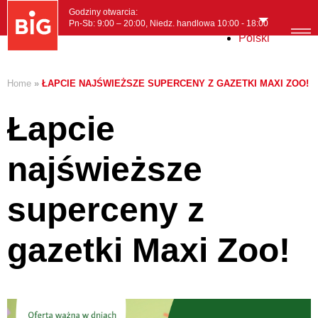
Godziny otwarcia:
Pn-Sb: 9:00 – 20:00, Niedz. handlowa 10:00 - 18:00
Polski
MENI
Home
»
ŁAPCIE NAJŚWIEŻSZE SUPERCENY Z GAZETKI MAXI ZOO!
Łapcie
najświeższe
superceny z
gazetki Maxi Zoo!