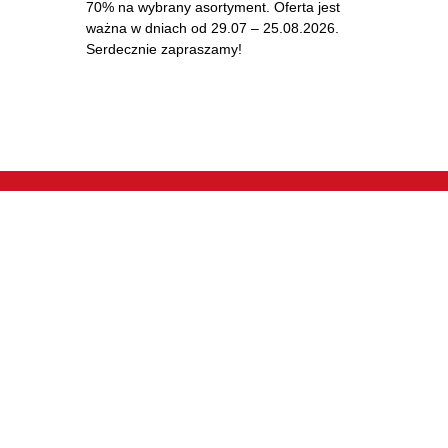
70% na wybrany asortyment. Oferta jest
ważna w dniach od 29.07 – 25.08.2026.
Serdecznie zapraszamy!
IG
e
Web development:
Avokado