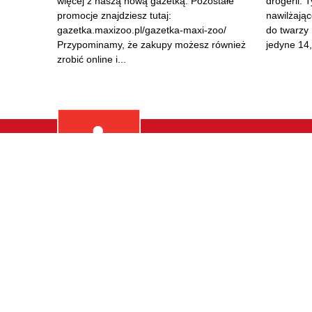
więcej z naszą nową gazetką. Pozostałe
drogerii. 
promocje znajdziesz tutaj:
nawilżając
gazetka.maxizoo.pl/gazetka-maxi-zoo/
do twarzy 
Przypominamy, że zakupy możesz również
jedyne 14,
zrobić online i...
ZAKUPY
Odzież
Dom I Wn
Email: lubna@bigcenters.pl
Biżuteria
Kawiarni
Copyright. 2021 - 2026. © BIG