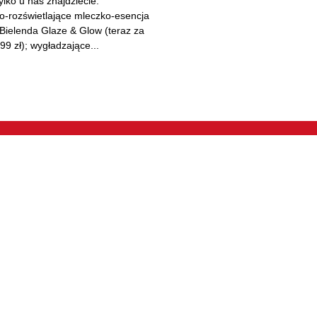
Tylko u nas znajdziecie:
o-rozświetlające mleczko-esencja
Bielenda Glaze & Glow (teraz za
99 zł); wygładzające...
ROZRYWKA, OPIEKA I
PRZEGLĄDAJ B
USŁUGI
Sklepy
Artykuły Spożywcze
ętrze
Oferty specjaln
Zdrowie I Uroda
Wydarzenia
Usługi
e I Restauracje
Plan obiektu