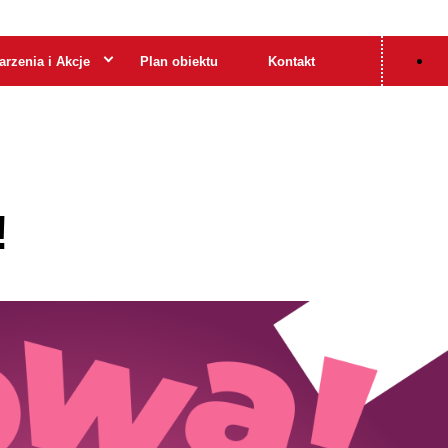
Po
rzenia i Akcje
Plan obiektu
Kontakt
!