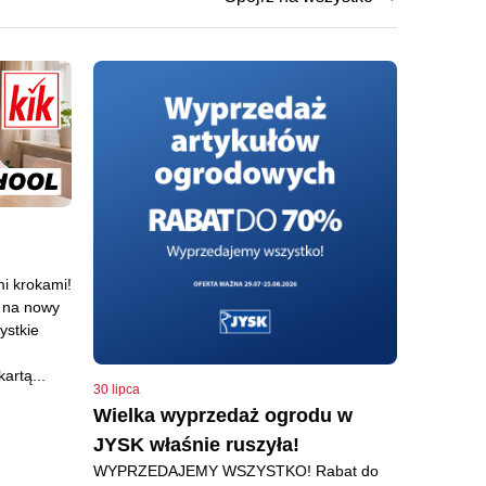
mi krokami!
o na nowy
ystkie
artą...
30 lipca
Wielka wyprzedaż ogrodu w
JYSK właśnie ruszyła!
WYPRZEDAJEMY WSZYSTKO! Rabat do