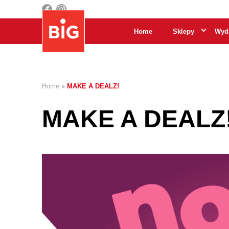
Home
Sklepy
Wyda
Home
»
MAKE A DEALZ!
MAKE A DEALZ