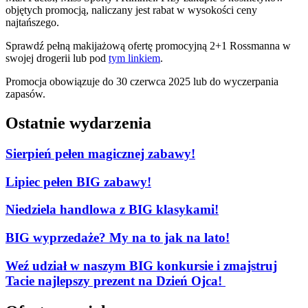
objętych promocją, naliczany jest rabat w wysokości ceny
najtańszego.
Sprawdź pełną makijażową ofertę promocyjną 2+1 Rossmanna w
swojej drogerii lub pod
tym linkiem
.
Promocja obowiązuje do 30 czerwca 2025 lub do wyczerpania
zapasów.
Ostatnie wydarzenia
Sierpień pełen magicznej zabawy!
Lipiec pełen BIG zabawy!
Niedziela handlowa z BIG klasykami!
BIG wyprzedaże? My na to jak na lato!
Weź udział w naszym BIG konkursie i zmajstruj
Tacie najlepszy prezent na Dzień Ojca!