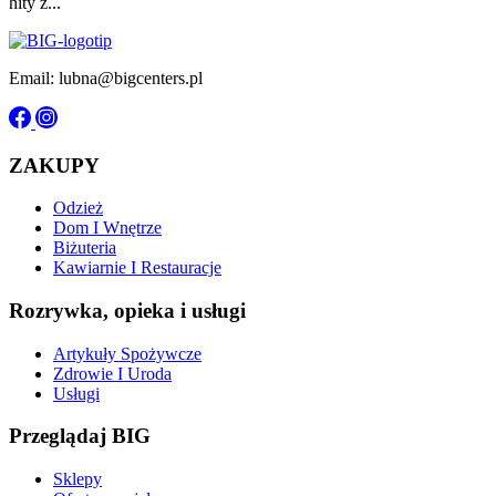
hity z...
Email: lubna@bigcenters.pl
ZAKUPY
Odzież
Dom I Wnętrze
Biżuteria
Kawiarnie I Restauracje
Rozrywka, opieka i usługi
Artykuły Spożywcze
Zdrowie I Uroda
Usługi
Przeglądaj BIG
Sklepy