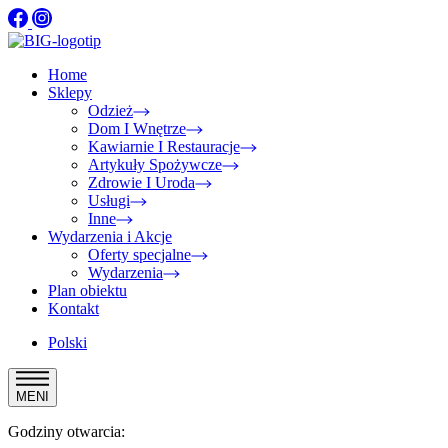
Home
Sklepy
Odzież
Dom I Wnętrze
Kawiarnie I Restauracje
Artykuły Spożywcze
Zdrowie I Uroda
Usługi
Inne
Wydarzenia i Akcje
Oferty specjalne
Wydarzenia
Plan obiektu
Kontakt
Polski
MENI
Godziny otwarcia: