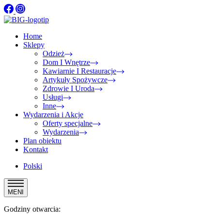
Home
Sklepy
Odzież
Dom I Wnętrze
Kawiarnie I Restauracje
Artykuły Spożywcze
Zdrowie I Uroda
Usługi
Inne
Wydarzenia i Akcje
Oferty specjalne
Wydarzenia
Plan obiektu
Kontakt
Polski
MENI
Godziny otwarcia: