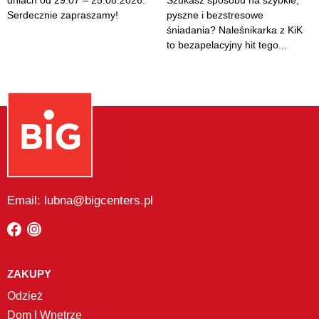
dniach od 29.07 – 25.08.2026.
Szukasz sposobu na szybkie,
Serdecznie zapraszamy!
pyszne i bezstresowe
śniadania? Naleśnikarka z KiK
to bezapelacyjny hit tego...
Email: lubna@bigcenters.pl
ZAKUPY
Odzież
Dom I Wnętrze