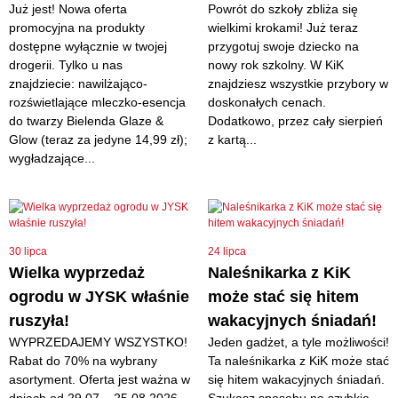
Już jest! Nowa oferta
Powrót do szkoły zbliża się
promocyjna na produkty
wielkimi krokami! Już teraz
dostępne wyłącznie w twojej
przygotuj swoje dziecko na
drogerii. Tylko u nas
nowy rok szkolny. W KiK
znajdziecie: nawilżająco-
znajdziesz wszystkie przybory w
rozświetlające mleczko-esencja
doskonałych cenach.
do twarzy Bielenda Glaze &
Dodatkowo, przez cały sierpień
Glow (teraz za jedyne 14,99 zł);
z kartą...
wygładzające...
30 lipca
24 lipca
Wielka wyprzedaż
Naleśnikarka z KiK
ogrodu w JYSK właśnie
może stać się hitem
ruszyła!
wakacyjnych śniadań!
WYPRZEDAJEMY WSZYSTKO!
Jeden gadżet, a tyle możliwości!
Rabat do 70% na wybrany
Ta naleśnikarka z KiK może stać
asortyment. Oferta jest ważna w
się hitem wakacyjnych śniadań.