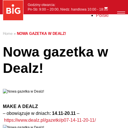
Godziny otwarcia:
Pn-Sb: 9:00 – 20:00, Niedz. handlowa 10:00 - 18:00
Polski
MENI
Home
»
NOWA GAZETKA W DEALZ!
Nowa gazetka w
Dealz!
MAKE A DEALZ
– obowiązuje w dniach
: 14.11-20.11
–
https://www.dealz.pl/gazetki/p07-14-11-20-11/