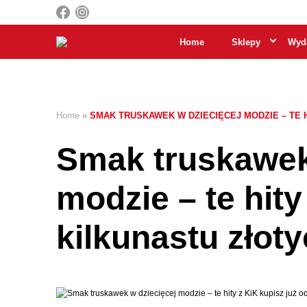
Home
Sklepy
Wyda
Home
»
SMAK TRUSKAWEK W DZIECIĘCEJ MODZIE – TE H
Smak truskawek
modzie – te hity
kilkunastu złot