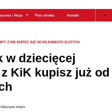
Po
rzenia i Akcje
Plan obiektu
Kontakt
ITY Z KIK KUPISZ JUŻ OD KILKUNASTU ZŁOTYCH
 w dziecięcej
 z KiK kupisz już od
ych