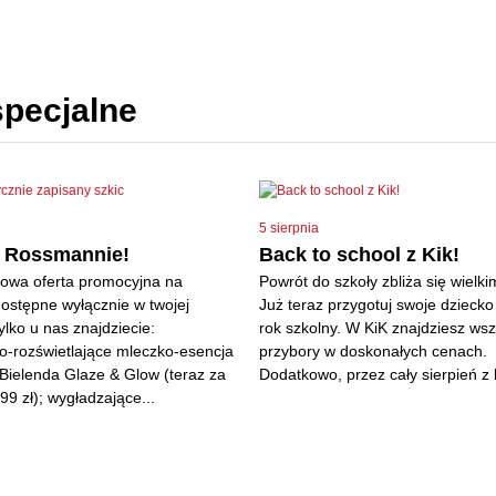
specjalne
5 sierpnia
w Rossmannie!
Back to school z Kik!
Nowa oferta promocyjna na
Powrót do szkoły zbliża się wielki
ostępne wyłącznie w twojej
Już teraz przygotuj swoje dzieck
Tylko u nas znajdziecie:
rok szkolny. W KiK znajdziesz wsz
o-rozświetlające mleczko-esencja
przybory w doskonałych cenach.
Bielenda Glaze & Glow (teraz za
Dodatkowo, przez cały sierpień z k
99 zł); wygładzające...