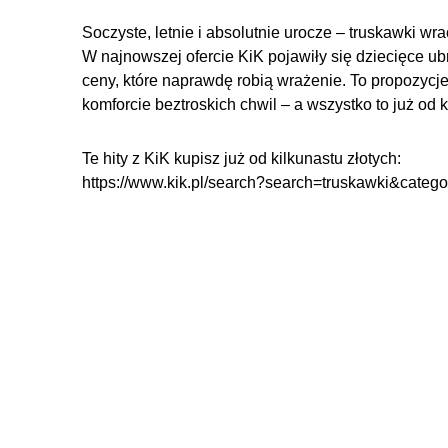
Soczyste, letnie i absolutnie urocze – truskawki wra
W najnowszej ofercie KiK pojawiły się dziecięce ubr
ceny, które naprawdę robią wrażenie. To propozycj
komforcie beztroskich chwil – a wszystko to już od k
Te hity z KiK kupisz już od kilkunastu złotych:
https://www.kik.pl/search?search=truskawki&categ