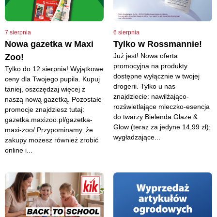
7 sierpnia
6 sierpnia
Nowa gazetka w Maxi
Tylko w Rossmannie!
Już jest! Nowa oferta
Zoo!
promocyjna na produkty
Tylko do 12 sierpnia! Wyjątkowe
dostępne wyłącznie w twojej
ceny dla Twojego pupila. Kupuj
drogerii. Tylko u nas
taniej, oszczędzaj więcej z
znajdziecie: nawilżająco-
naszą nową gazetką. Pozostałe
rozświetlające mleczko-esencja
promocje znajdziesz tutaj:
do twarzy Bielenda Glaze &
gazetka.maxizoo.pl/gazetka-
Glow (teraz za jedyne 14,99 zł);
maxi-zoo/ Przypominamy, że
wygładzające...
zakupy możesz również zrobić
online i...