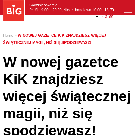
Godziny otwarcia:
Pn-Sb: 9:00 – 20:00, Niedz. handlowa 10:00 - 18:00
Polski
MENI
Home
»
W NOWEJ GAZETCE KIK ZNAJDZIESZ WIĘCEJ
ŚWIĄTECZNEJ MAGII, NIŻ SIĘ SPODZIEWASZ!
W nowej gazetce
KiK znajdziesz
więcej świątecznej
magii, niż się
spodziewasz!