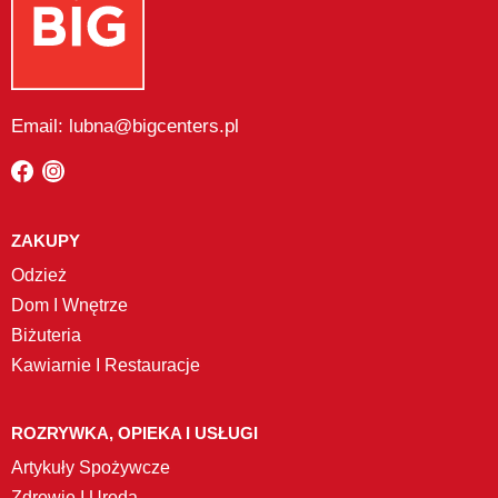
Email: lubna@bigcenters.pl
ZAKUPY
Odzież
Dom I Wnętrze
Biżuteria
Kawiarnie I Restauracje
ROZRYWKA, OPIEKA I USŁUGI
Artykuły Spożywcze
Zdrowie I Uroda