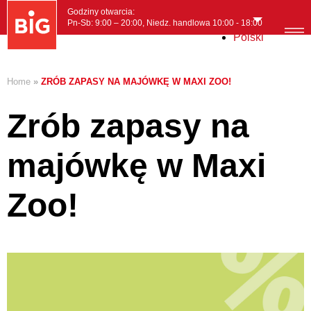
Godziny otwarcia:
Pn-Sb: 9:00 – 20:00, Niedz. handlowa 10:00 - 18:00
Polski
MENI
Home
»
ZRÓB ZAPASY NA MAJÓWKĘ W MAXI ZOO!
Zrób zapasy na
majówkę w Maxi
Zoo!