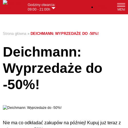
Godziny otwarcia:
Polski
09:00 - 21:00h
MENI
Strona główna
»
DEICHMANN: WYPRZEDAŻE DO -50%!
Deichmann:
Wyprzedaże do
-50%!
Nie ma co odkładać zakupów na później! Kupuj już teraz z