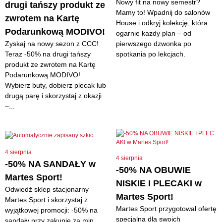
Nowy fit na nowy semestr?
drugi tańszy produkt ze
Mamy to! Wpadnij do salonów
zwrotem na Kartę
House i odkryj kolekcję, która
Podarunkową MODIVO!
ogarnie każdy plan – od
Zyskaj na nowy sezon z CCC!
pierwszego dzwonka po
Teraz -50% na drugi tańszy
spotkania po lekcjach.
produkt ze zwrotem na Kartę
Podarunkową MODIVO!
Wybierz buty, dobierz plecak lub
drugą parę i skorzystaj z okazji
–...
4 sierpnia
4 sierpnia
-50% NA SANDAŁY w
-50% NA OBUWIE
Martes Sport!
NISKIE I PLECAKI w
Odwiedź sklep stacjonarny
Martes Sport!
Martes Sport i skorzystaj z
Martes Sport przygotował ofertę
wyjątkowej promocji: -50% na
specjalną dla swoich
sandały przy zakupie za min.