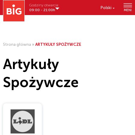
Godziny otwarcia:
Polski
09:00 - 21:00h
MENI
Strona główna
»
ARTYKUŁY SPOŻYWCZE
Artykuły
Spożywcze