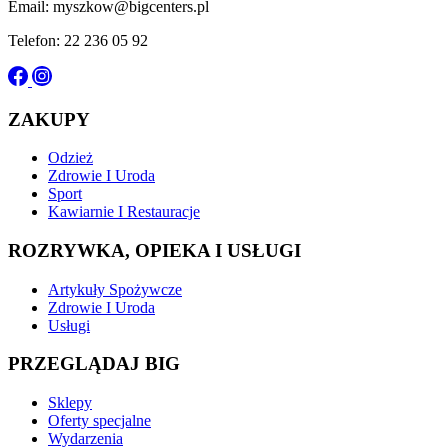
Email: myszkow@bigcenters.pl
Telefon: 22 236 05 92
ZAKUPY
Odzież
Zdrowie I Uroda
Sport
Kawiarnie I Restauracje
ROZRYWKA, OPIEKA I USŁUGI
Artykuły Spożywcze
Zdrowie I Uroda
Usługi
PRZEGLĄDAJ BIG
Sklepy
Oferty specjalne
Wydarzenia