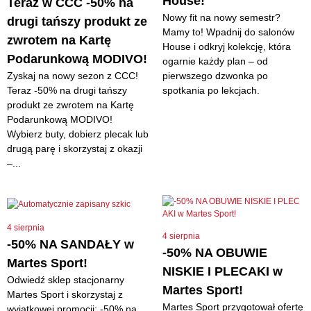
House!
Teraz w CCC -50% na
Nowy fit na nowy semestr?
drugi tańszy produkt ze
Mamy to! Wpadnij do salonów
zwrotem na Kartę
House i odkryj kolekcję, która
Podarunkową MODIVO!
ogarnie każdy plan – od
Zyskaj na nowy sezon z CCC!
pierwszego dzwonka po
Teraz -50% na drugi tańszy
spotkania po lekcjach.
produkt ze zwrotem na Kartę
Podarunkową MODIVO!
Wybierz buty, dobierz plecak lub
drugą parę i skorzystaj z okazji
–...
4 sierpnia
4 sierpnia
-50% NA SANDAŁY w
-50% NA OBUWIE
Martes Sport!
NISKIE I PLECAKI w
Odwiedź sklep stacjonarny
Martes Sport!
Martes Sport i skorzystaj z
Martes Sport przygotował ofertę
wyjątkowej promocji: -50% na