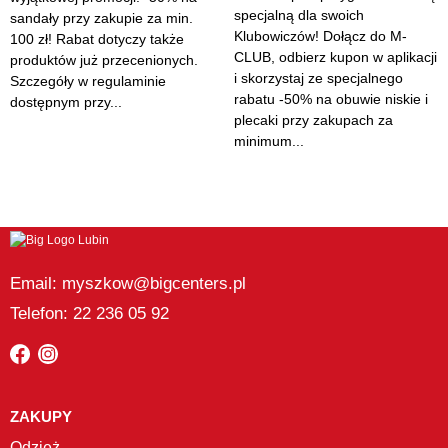
specjalną dla swoich
sandały przy zakupie za min.
Klubowiczów! Dołącz do M-
100 zł! Rabat dotyczy także
CLUB, odbierz kupon w aplikacji
produktów już przecenionych.
i skorzystaj ze specjalnego
Szczegóły w regulaminie
rabatu -50% na obuwie niskie i
dostępnym przy...
plecaki przy zakupach za
minimum...
Email: myszkow@bigcenters.pl
Telefon: 22 236 05 92
ZAKUPY
Odzież