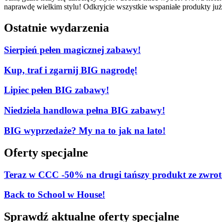
naprawdę wielkim stylu! Odkryjcie wszystkie wspaniałe produkty już 
Ostatnie wydarzenia
Sierpień pełen magicznej zabawy!
Kup, traf i zgarnij BIG nagrodę!
Lipiec pełen BIG zabawy!
Niedziela handlowa pełna BIG zabawy!
BIG wyprzedaże? My na to jak na lato!
Oferty specjalne
Teraz w CCC -50% na drugi tańszy produkt ze zw
Back to School w House!
Sprawdź aktualne oferty specjalne