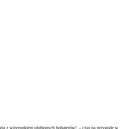
oria z wizerunkiem ulubionych bohaterów! – czas na przygodę w