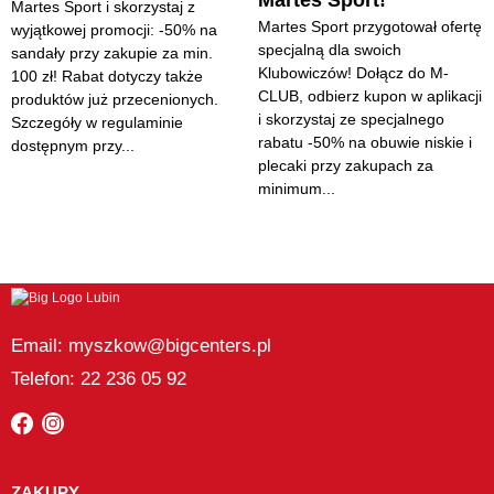
Martes Sport!
Martes Sport i skorzystaj z
Martes Sport przygotował ofertę
wyjątkowej promocji: -50% na
specjalną dla swoich
sandały przy zakupie za min.
Klubowiczów! Dołącz do M-
100 zł! Rabat dotyczy także
CLUB, odbierz kupon w aplikacji
produktów już przecenionych.
i skorzystaj ze specjalnego
Szczegóły w regulaminie
rabatu -50% na obuwie niskie i
dostępnym przy...
plecaki przy zakupach za
minimum...
Email: myszkow@bigcenters.pl
Telefon: 22 236 05 92
ZAKUPY