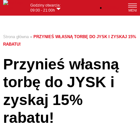
Godziny otwarcia:
Polski
09:00 - 21:00h
MENI
Strona główna
»
PRZYNIEŚ WŁASNĄ TORBĘ DO JYSK I ZYSKAJ 15%
RABATU!
Przynieś własną
torbę do JYSK i
zyskaj 15%
rabatu!