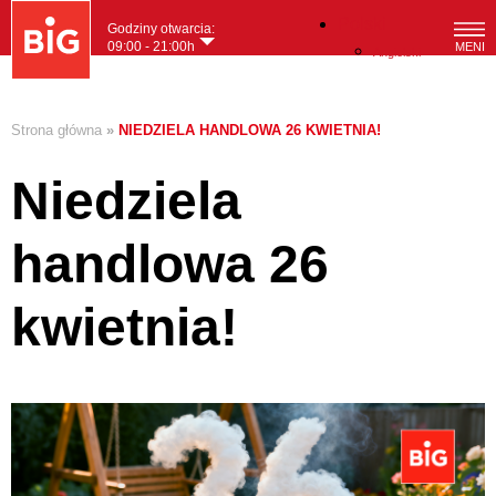
Polski
Godziny otwarcia:
09:00 - 21:00h
MENI
Angielski
Strona główna
»
NIEDZIELA HANDLOWA 26 KWIETNIA!
Niedziela
handlowa 26
kwietnia!