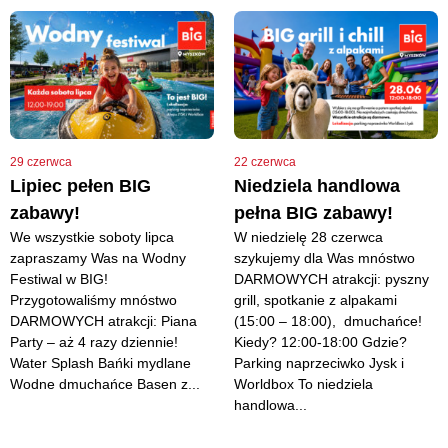
29 czerwca
22 czerwca
Lipiec pełen BIG
Niedziela handlowa
zabawy!
pełna BIG zabawy!
We wszystkie soboty lipca
W niedzielę 28 czerwca
zapraszamy Was na Wodny
szykujemy dla Was mnóstwo
Festiwal w BIG!
DARMOWYCH atrakcji: pyszny
Przygotowaliśmy mnóstwo
grill, spotkanie z alpakami
DARMOWYCH atrakcji: Piana
(15:00 – 18:00), dmuchańce!
Party – aż 4 razy dziennie!
Kiedy? 12:00-18:00 Gdzie?
Water Splash Bańki mydlane
Parking naprzeciwko Jysk i
Wodne dmuchańce Basen z...
Worldbox To niedziela
handlowa...