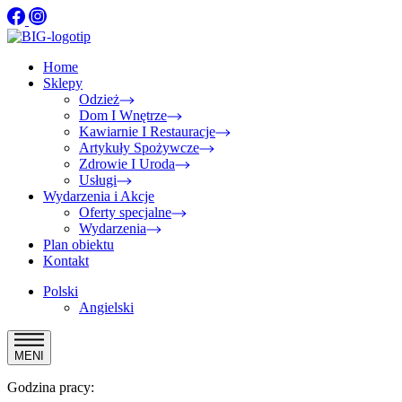
Home
Sklepy
Odzież
Dom I Wnętrze
Kawiarnie I Restauracje
Artykuły Spożywcze
Zdrowie I Uroda
Usługi
Wydarzenia i Akcje
Oferty specjalne
Wydarzenia
Plan obiektu
Kontakt
Polski
Angielski
MENI
Godzina pracy: