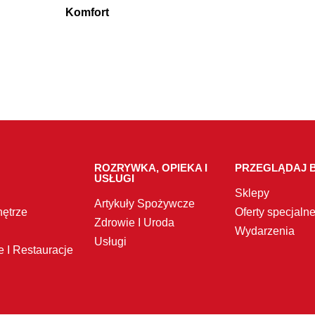
Komfort
ROZRYWKA, OPIEKA I
PRZEGLĄDAJ B
USŁUGI
Sklepy
Artykuły Spożywcze
ętrze
Oferty specjaln
Zdrowie I Uroda
Wydarzenia
Usługi
e I Restauracje