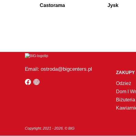
Castorama
Jysk
Email: ostroda@bigcenters.pl
ZAKUPY
Odzież
Dom I Wn
Biżuteria
Kawiarni
Copyright. 2021 - 2026. © BIG